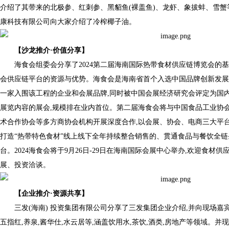
介绍了其带来的北极参、红刺参、黑貂鱼(裸盖鱼)、龙虾、象拔蚌、雪蟹等
康科技有限公司向大家介绍了冷榨椰子油。
【
沙龙推介
·
价值分享
】
海食会组委会分享了2024第二届海南国际热带食材供应链博览会的
会供应链平台的资源与优势。海食会是海南省首个入选中国品牌创新发展
一家入围该工程的企业和会展品牌,同时被中国会展经济研究会评定为国
展览内容的展会,规模排在业内首位。第二届海食会将与中国食品工业协
术合作协会等多方商协会机构开展深度合作,以会展、协会、电商三大平台
打造“热带特色食材”线上线下全年持续整合销售的、贯通食品与餐饮全
台。2024海食会将于9月26日-29日在海南国际会展中心举办,欢迎食材
展、投资洽谈。
【
企业推介
·
资源共享
】
三发(海南) 投资集团有限公司分享了三发集团企业介绍,并向现场嘉
五指红,养泉,酱华仕,水云居等,涵盖饮用水,茶饮,酒类,房地产等领域。