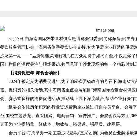
5月17日,由海南国际热带食材供应链博览会组委会(简称海食会)主
餐饮服务管理协会、海南省旅游餐饮协会支持,专为供需企业打造的供需对
沙龙第十期——“品质优选,高端好礼”,在万众期待中如约而至,不仅汇聚
国》栏目的深度关注与现场采访,共同见证了沙龙现场的每一个精彩时刻,
【
消费促进年
·
海食会响应
】
2024年被定义为消费促进年,为了响应省委省政府的号召下,海南省
需、促消费的相关活动,其中海南省重点会展项目“海南国际热带食材供应
会、赛形式多样的消费促进活动,推动线上线下深度融合,帮助企业解决“供
组委会依托历年积累的行业资源帮助企业通过打造会员平台、会展平
台,围绕主题沙龙、直采团购、电商营销、宣传推广、会展会议等方面,36
真正为企业提销量、降成本、增效益、拓渠道、强品质、建圈层。
会员平台:每周举办一期主题沙龙活动(直采团购),为会员企业解读最