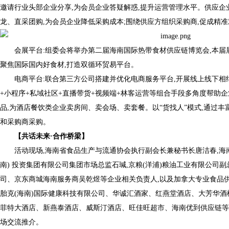
邀请行业头部企业分享,为会员企业答疑解惑,提升运营管理水平。供应
龙、直采团购,为会员企业降低采购成本;围绕供应方组织采购商,促成精准
会展平台:组委会将举办第二届海南国际热带食材供应链博览会,本届展会6
聚焦国际国内好食材,打造双循环贸易平台。
电商平台:联合第三方公司搭建并优化电商服务平台,开展线上线下相
+小程序+私域社区+直播带货+视频端+林客运营等组合手段多角度帮助
品,为酒店餐饮类企业卖房间、卖会场、卖套餐。以“货找人”模式,通过丰
和采购商采购。
【共话未来·合作桥梁】
活动现场,海南省食品生产与流通协会执行副会长兼秘书长唐洁春,海
南) 投资集团有限公司集团市场总监石瑊,京粮(洋浦)粮油工业有限公司副
司、京东商城海南服务商吴乾煜等企业相关负责人,以及加拿大专业食品
胎克(海南)国际健康科技有限公司、华诚汇酒家、红燕堂酒店、大芳华
菲特大酒店、新燕泰酒店、威斯汀酒店、旺佳旺超市、海南优到供应链等
场交流推介。